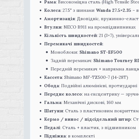
Рама
: Високоміцна сталь (High Tensile Steel
Колеса
: 27.5" з шинами
Wanda 27.5×2.35
– в
Амортизація
: Двопідвіс, пружинно-елас
Втулки
: NECO B911 на промпідшипниках
Кількість швидкостей
: 21 (3×7), універ
Перемикачі швидкостей
:
Моноблоки:
Shimano ST-EF500
Задній перемикач:
Shimano Tourney R
Передній перемикач + напрямна ланц
Кассета
: Shimano MF-TZ500-7 (14-28T)
Обода
: Подвійні алюмінієві, протиударні
Переднє колесо
: на ексцентрику — зручн
Гальма
: Механічні дискові, 160 мм
Шатуни
: Сталь з пластиковим покриттям
Кермо / винос / підсідельний штир
: С
Педалі
: Сталь + пластик, з підшипником
Підніжка
: в комплекті