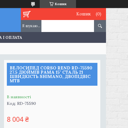
Кошик
Кошик
 І ОПЛАТА
ВЕЛОСИПЕД CORSO REND RD-75590
27.5 ДЮЙМІВ РАМА 15" СТАЛЬ 21
ШВИДКІСТЬ SHIMANO, ДВОПІДВІС
MTB
В наявності
Код:
RD-75590
8 004 ₴