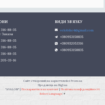
) 316-88-35
velobike4@gmail.com
 Заказы
+380953158835
) 316-88-35
+380932053316
) 316-88-35
+380953158835
) 316-88-35
) 205-33-16
Сайт створений на маркетплейсі
Prom.ua
Продавець на Bigl.ua
"AVALON" |
Поскаржитися на контент
|
Політика конфіденційності
Select Language
▼