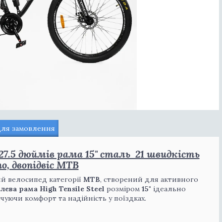
для замовлення
27.5 дюймів рама 15" сталь 21 швидкість
o, двопідвіс MTB
й велосипед категорії
MTB
, створений для активного
лева рама High Tensile Steel
розміром
15"
ідеально
ечуючи комфорт та надійність у поїздках.