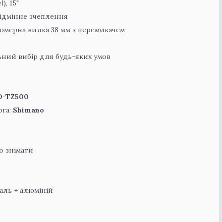
), 15"
ідмінне зчеплення
томерна вилка 38 мм з перемикачем
сальний вибір для будь-яких умов
D-TZ500
юга:
Shimano
о знімати
таль + алюміній