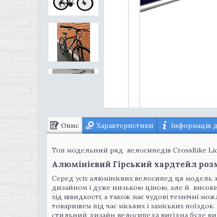
Опис
Характеристики
Інформація 
Топ модельний ряд велосипедів CrossBike Lio
Алюмінієвий Гірський хардтейл розм
Серед усіх алюмінієвих велосипед ця модель 
дизайном і дуже низькою ціною, але й висок
хід швидкості, а також має чудові технічні м
товаришем під час міських і заміських поїздок
стильний дизайн велосипеда вигідна буде вид