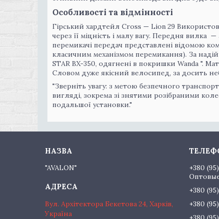
Особливості та відмінності
Гірський хардтейл Cross — Lion 29 Використов
через її міцність і малу вагу. Передня вилка
перемикачі передач представлені відомою комп
класичним механізмом перемикання). За надійн
STAR BX-350, одягнені в покришки Wanda ". Мат
Cловом дуже якісний велосипед, за досить не
"Зверніть увагу: з метою безпечного транспор
вигляді, зокрема зі знятими розібраними колес
подальшої установки."
"AVALON"
+380 (95
Оптовые
+380 (95
Вул. Архітектора Бекетова 24, Харків,
+380 (95
Україна
+380 (95