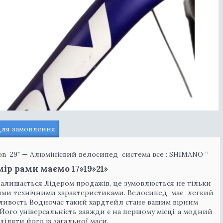
для замовлення
n 29" — Алюмінієвий велосипед система все : SHIMANO “
ір рами маємо 17»19»21»
залишається Лідером продажів, це зумовлюється не тільки
ими технічними характеристиками. Велосипед має легкий
ожливості. Водночас такий хардтейл стане вашим вірним
. Його універсальність завжди є на першому місці, а модний
іляти його із загальної маси.