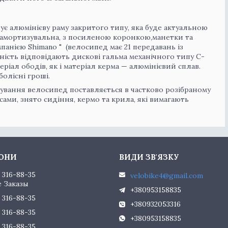
ує алюмінієву раму закритого типу, яка буде актуальною
 — амортизувальна, з посиленою коронкою,манетки та
анією Shimano " (велосипед має 21 передавань із
ість відповідають дискові гальма механічного типу С-
еріал ободів, як і матеріал керма — алюмінієвий сплав.
болісні гроші.
тування велосипед поставляється в частково розібраному
ами, знято сидіння, кермо та крила, які вимагають
) 316-88-35
velobike4@gmail.com
 Заказы
+380953158835
) 316-88-35
+380932053316
) 316-88-35
+380953158835
) 316-88-35