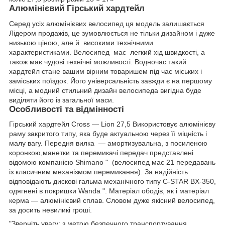
Алюмінієвий Гірський хардтейл
Серед усіх алюмінієвих велосипед ця модель залишається
Лідером продажів, це зумовлюється не тільки дизайном і дуже
низькою ціною, але й високими технічними
характеристиками. Велосипед має легкий хід швидкості, а
також має чудові технічні можливості. Водночас такий
хардтейл стане вашим вірним товаришем під час міських і
заміських поїздок. Його універсальність завжди є на першому
місці, а модний стильний дизайн велосипеда вигідна буде
виділяти його із загальної маси.
Особливості та відмінності
Гірський хардтейл Cross — Lion 27,5 Використовує алюмінієву
раму закритого типу, яка буде актуальною через її міцність і
малу вагу. Передня вилка — амортизувальна, з посиленою
коронкою,манетки та перемикачі передач представлені
відомою компанією Shimano " (велосипед має 21 передавань
із класичним механізмом перемикання). За надійність
відповідають дискові гальма механічного типу С-STAR BX-350,
одягнені в покришки Wanda ". Матеріал ободів, як і матеріал
керма — алюмінієвий сплав. Cловом дуже якісний велосипед,
за досить невиликі гроші.
"Зверніть увагу: з метою безпечного транспортування