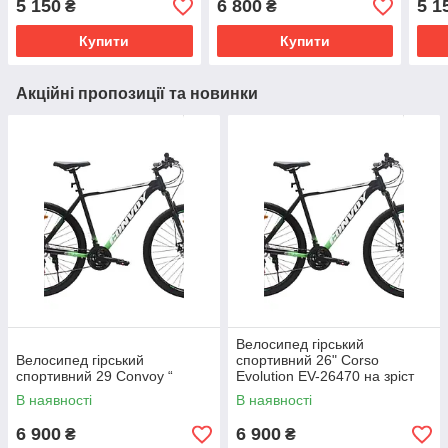
5 150
6 800
5 1
₴
₴
Купити
Купити
Акційні пропозиції та новинки
Велосипед гірський
Велосипед гірський
спортивний 26" Corso
спортивний 29 Convoy “
Evolution EV-26470 на зріст
130-145 см
В наявності
В наявності
6 900
6 900
₴
₴