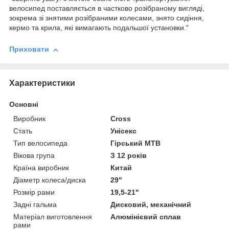
велосипед поставляється в частково розібраному вигляді,
зокрема зі знятими розібраними колесами, знято сидіння,
кермо та крила, які вимагають подальшої установки."
Приховати
Характеристики
Основні
Виробник
Cross
Стать
Унісекс
Тип велосипеда
Гірський MTB
Вікова група
З 12 років
Країна виробник
Китай
Діаметр колеса/диска
29"
Розмір рами
19,5-21"
Задні гальма
Дисковий, механічний
Матеріал виготовлення
Алюмінієвий сплав
рами