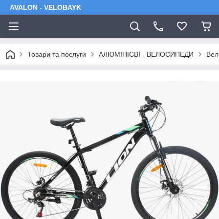
AVALON - VELOBAYK
Товари та послуги
АЛЮМІНІЄВІ - ВЕЛОСИПЕДИ
Вел