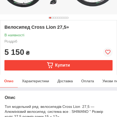
Велосипед Сross Lion 27,5»
В наявності
Роздріб
5 150
₴
Купити
Опис
Характеристики
Доставка
Оплата
Умови п
Опис
Топ модельний ряд велосипедів Cross Lion 27,5 —
Алюмінієвий велосипед система все : SHIMANO “ Розмір
коліс 27,5 розмір рами 15 « 17»