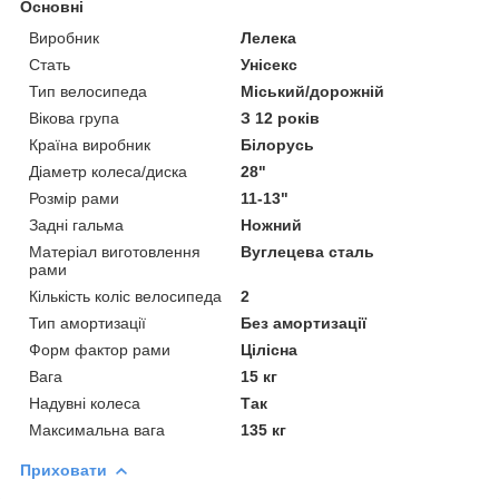
Основні
Виробник
Лелека
Стать
Унісекс
Тип велосипеда
Міський/дорожній
Вікова група
З 12 років
Країна виробник
Білорусь
Діаметр колеса/диска
28"
Розмір рами
11-13"
Задні гальма
Ножний
Матеріал виготовлення
Вуглецева сталь
рами
Кількість коліс велосипеда
2
Тип амортизації
Без амортизації
Форм фактор рами
Цілісна
Вага
15 кг
Надувні колеса
Так
Максимальна вага
135 кг
Приховати