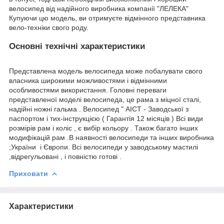
велосипед від надійного виробника компанії "ЛЕЛЕКА"
Купуючи цю модель, ви отримуєте відмінного представника
вело-техніки свого роду.
Основні технічні характеристики
Представлена модель велосипеда може побалувати свого
власника широкими можливостями і відмінними
особливостями використання. Головні переваги
представленої моделі велосипеда, це рама з міцної сталі,
надійні ножні гальма . Велосипед " АІСТ - Заводської з
паспортом і тих-інструкцією ( Гарантія 12 місяців ) Всі види
розмірів рам і коліс , є вибір кольору . Також багато інших
модифікацій рам .В наявності велосипеди та інших виробника
;України і Європи. Всі велосипеди у заводському мастилі
,відрегульовані , і повністю готові .
Приховати
Характеристики