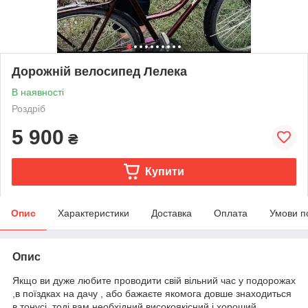
Дорожній велосипед Лелека
В наявності
Роздріб
5 900
₴
Купити
Опис
Характеристики
Доставка
Оплата
Умови п
Опис
Якщо ви дуже любите проводити свій вільний час у подорожах
,в поїздках на дачу , або бажаєте якомога довше знаходиться
в тонусі, тоді вам необхідний високоякісний і хороший