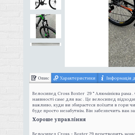
Опис
Характеристики
Інформація 
Велосипед Cross Boxter 29 " Алюмінієва рама
наявності саме для вас . Це велосипед підходи
важливо, куди ви збираєтеся поїхати в гори ч
буде просто незабутнім. Він забезпечить вам зах
Хороше управління
Велосипед Сгоѕѕ - Вoxter 29 перетворить мон