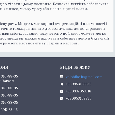
ідло тільки цьому посприяє. Безпека і легкість забезпечать
 як шосе, міську трасу або навіть гірські схили.
нієву раму. Модель має хороші амортизаційні властивості і
ь точне гальмування, що дозволить вам легко управляти
21 швидкість, завдяки чому, вчасно поїздки зможете легко
осипеда ви зможете відчувати себе впевнено в будь-якій
 отримаєте масу позитиву і гарний настрій .
) 316-88-35
velobike4@gmail.com
 Заказы
+380953158835
) 316-88-35
+380932053316
) 316-88-35
+380953158835
) 316-88-35
) 205-33-16