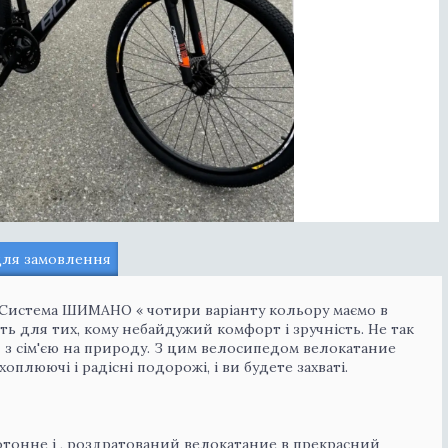
для замовлення
 . Система ШИМАНО « чотири варіанту кольору маємо в
ть для тих, кому небайдужий комфорт і зручність. Не так
и з сім'єю на природу. З цим велосипедом велокатание
оплюючі і радісні подорожі, і ви будете захваті.
отонне і , роздратований велокатание в прекрасний