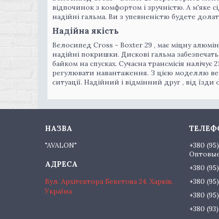
відпочинок з комфортом і зручністю. А м'яке с
надійні гальма. Ви з упевненістю будете долати
Надійна якість
Велосипед Сгоѕѕ - Boxter 29 , має міцну алюмі
надійні покришки. Дискові гальма забезпечат
байком на спусках. Сучасна трансмісія налічує 
регулювати навантаження. З цією моделлю вел
ситуації. Надійний і відмінний друг , від їзди
"AVALON"
+380 (95
Оптовые
+380 (95
Вул. Архітектора Бекетова 24, Харків,
+380 (95
Україна
+380 (95
+380 (93