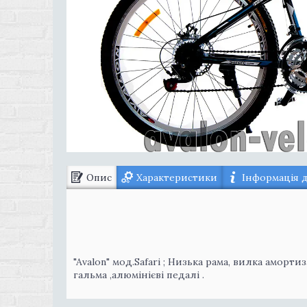
Опис
Характеристики
Інформація 
"Avalon" мод.Safari ; Низька рама, вилка аморти
гальма ,алюмінієві педалі .