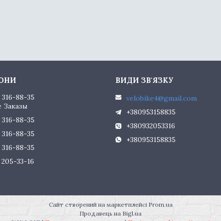
) 316-88-35
velobike4@gmail.com
 Заказы
+380953158835
) 316-88-35
+380932053316
) 316-88-35
+380953158835
) 316-88-35
) 205-33-16
Сайт створений на маркетплейсі
Prom.ua
Продавець на Bigl.ua