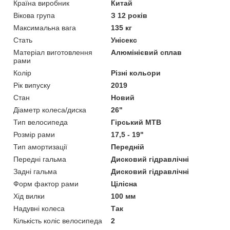
Країна виробник
Китай
Вікова група
З 12 років
Максимальна вага
135 кг
Стать
Унісекс
Матеріал виготовлення
Алюмінієвий сплав
рами
Колір
Різні кольори
Рік випуску
2019
Стан
Новий
Діаметр колеса/диска
26"
Тип велосипеда
Гірський MTB
Розмір рами
17,5 - 19"
Тип амортизації
Передній
Передні гальма
Дисковий гідравлічні
Задні гальма
Дисковий гідравлічні
Форм фактор рами
Цілісна
Хід вилки
100 мм
Надувні колеса
Так
Кількість коліс велосипеда
2