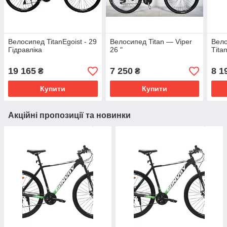
Велосипед TitanEgoist - 29
Велосипед Titan — Viper
Вел
Гідравліка
26 "
Тita
19 165
7 250
8 1
₴
₴
Купити
Купити
Акційні пропозиції та новинки