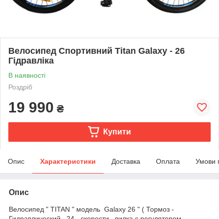
Велосипед Спортивний Тitan Galaxy - 26
Гідравліка
В наявності
Роздріб
19 990
₴
Купити
Опис
Характеристики
Доставка
Оплата
Умови 
Опис
Велосипед " TITAN " модель Galaxy 26 " ( Тормоз -
Гидравлический , 24 - скорости , вилка с регулятором