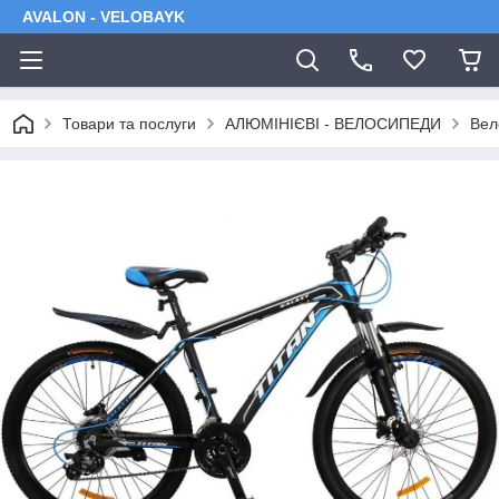
AVALON - VELOBAYK
Товари та послуги
АЛЮМІНІЄВІ - ВЕЛОСИПЕДИ
Вел