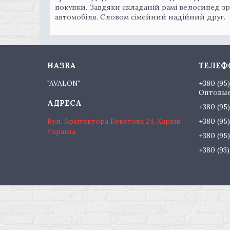
покупки. Завдяки складаній рамі велосипед зр
автомобіля. Словом сімейний надійний друг.
"AVALON"
+380 (95
Оптовые
+380 (95
Вул. Архітектора Бекетова 24, Харків,
+380 (95
Україна
+380 (95
+380 (93