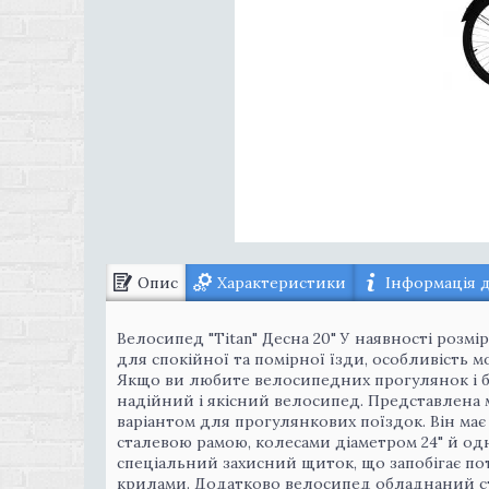
Опис
Характеристики
Інформація 
Велосипед "Titan" Десна 20" У наявності розмі
для спокійної та помірної їзди, особливість 
Якщо ви любите велосипедних прогулянок і ба
надійний і якісний велосипед. Представлена 
варіантом для прогулянкових поїздок. Він ма
сталевою рамою, колесами діаметром 24" й о
спеціальний захисний щиток, що запобігає п
крилами. Додатково велосипед обладнаний ст