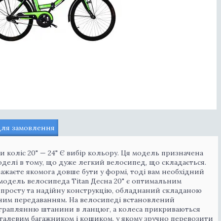
для замовлення
ри коліс 20" — 24" Є вибір кольору. Ця модель призначена
моделі в тому, що дуже легкий велосипед, що складається.
жаєте якомога довше бути у формі, тоді вам необхідний
модель велосипеда Titan Десна 20" є оптимальним
є просту та надійну конструкцію, обладнаний складаною
дним передаванням. На велосипеді встановлений
отраплянню штанини в ланцюг, а колеса прикриваються
алевим багажником і кошиком, у якому зручно перевозити