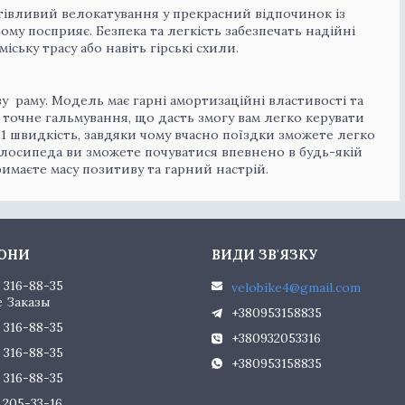
тівливий велокатування у прекрасний відпочинок із
ьому посприяє. Безпека та легкість забезпечать надійні
іську трасу або навіть гірські схили.
ву раму. Модель має гарні амортизаційні властивості та
 точне гальмування, що дасть змогу вам легко керувати
 21 швидкість, завдяки чому вчасно поїздки зможете легко
лосипеда ви зможете почуватися впевнено в будь-якій
тримаєте масу позитиву та гарний настрій.
) 316-88-35
velobike4@gmail.com
 Заказы
+380953158835
) 316-88-35
+380932053316
) 316-88-35
+380953158835
) 316-88-35
) 205-33-16