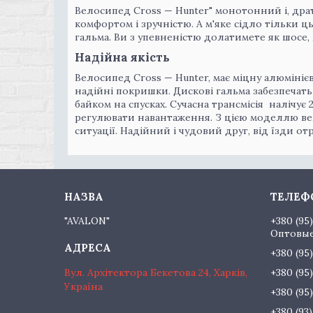
Велосипед Cross — Hunter" монотонний і, дра
комфортом і зручністю. А м'яке сідло тільки ц
гальма. Ви з упевненістю долатимете як шосе, м
Надійна якість
Велосипед Cross — Hunter, має міцну алюмініє
надійні покришки. Дискові гальма забезпечать
байком на спусках. Сучасна трансмісія налічує
регулювати навантаження. З цією моделлю ве
ситуації. Надійний і чудовий друг, від їзди о
"AVALON"
+380 (95
Оптовые
+380 (95
Вул. Архітектора Бекетова 24, Харків,
+380 (95
Україна
+380 (95
+380 (93