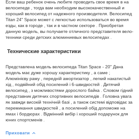
Если ваш ребенок очень любите проводить свое время в на
велосипеде , тогда вам необходим высококачественный и
хороший велосипед от надежного производителя. Велосипед
Titan 24" Space может с легкостью использоваться во время
езды, как в городе , так и в частном секторе . Приобретая
данную модель, вы получаете отличного представителя вело-
техники среди детских алюминиевых велосипедах .
Технические характеристики
Представлена модель велосипеда Titan Space - 20" Дана
модель має дуже хорошу характеристику , а саме ;
Алюмінієву раму , передній амортизатор , легкий накатистый
хід , подвійний обід посилений і 6-швидкостей . Дитячий
велосипед , з можливостями дорослого байка . Словом гідний
представник дитячих спортивних велосипедів . Головна увага
як завжди високій технічній базі , а також системі відповідає за
перемикання швидкостей , а посилений обід допоможе на
ямах і бордюрах . Відмінний вибір і хороший подарунок для
юних спортсменів .
Приховати