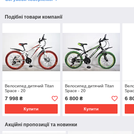
Подібні товари компанії
Велосипед дитячий Titan
Велосипед дитячий Titan
Вело
Space - 20
Space - 20
Spac
7 998
6 800
6 8
₴
₴
Купити
Купити
Акційні пропозиції та новинки