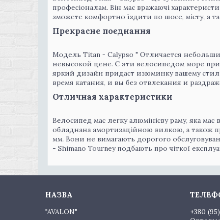
професіоналам. Він має вражаючі характеристик
зможете комфортно їздити по шосе, місту, а та
Прекрасне поєднання
Модель Titan - Сalypso " Отличается неболь
невысокой цене. С эти велосипедом море при
яркий дизайн придаст изюминку вашему стилю
время катания, и вы без отвлекания и раздра
Отличная характеристики
Велосипед має легку алюмінієву раму, яка має
обладнана амортизаційною вилкою, а також п
мм. Вони не вимагають дорогого обслуговуванн
- Shimano Tourney подбають про чіткої експлуат
"AVALON"
+380 (95