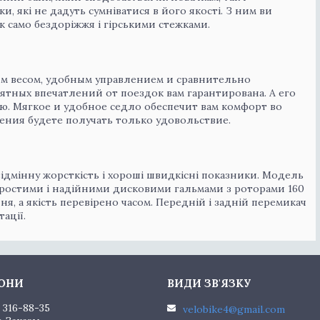
и, які не дадуть сумніватися в його якості. З ним ви
к само бездоріжжя і гірськими стежками.
шим весом, удобным управлением и сравнительно
ятных впечатлений от поездок вам гарантирована. А его
. Мягкое и удобное седло обеспечит вам комфорт во
жения будете получать только удовольствие.
 відмінну жорсткість і хороші швидкісні показники. Модель
ростими і надійними дисковими гальмами з роторами 160
я, а якість перевірено часом. Передній і задній перемикач
ації.
) 316-88-35
velobike4@gmail.com