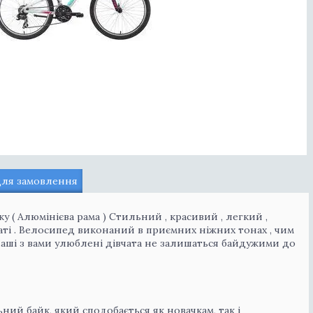
для замовлення
ку ( Алюмінієва рама ) Стильний , красивий , легкий ,
ті . Велосипед виконаний в приємних ніжних тонах , чим
 Наші з вами улюблені дівчата не залишаться байдужими до
ьний байк, який сподобається як новачкам, так і