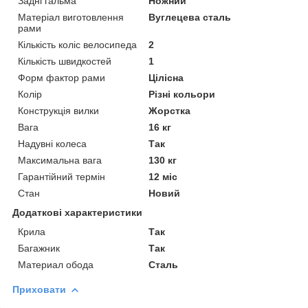
Задні гальма
Ножний
Матеріал виготовлення
Вуглецева сталь
рами
Кількість коліс велосипеда
2
Кількість швидкостей
1
Форм фактор рами
Цілісна
Колір
Різні кольори
Конструкція вилки
Жорстка
Вага
16 кг
Надувні колеса
Так
Максимальна вага
130 кг
Гарантійний термін
12 міс
Стан
Новий
Додаткові характеристики
Крила
Так
Багажник
Так
Материал обода
Сталь
Приховати