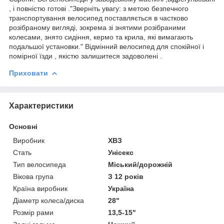
, і повністю готові ."Зверніть увагу: з метою безпечного
транспортування велосипед поставляється в частково
розібраному вигляді, зокрема зі знятими розібраними
колесами, знято сидіння, кермо та крила, які вимагають
подальшої установки." Відмінний велосипед для спокійної і
помірної їзди , якістю залишитеся задоволені .
Приховати
Характеристики
Основні
Виробник
ХВЗ
Стать
Унісекс
Тип велосипеда
Міський/дорожній
Вікова група
З 12 років
Країна виробник
Україна
Діаметр колеса/диска
28"
Розмір рами
13,5-15"