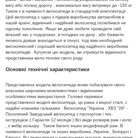
вагу або погану дорогу , максимальні вагу витримує до -150 кг
Також є в наявності велосипеди в стандартній комплектації .
Цей велосипед є один з лідерів виробництва автомобілів в
нашій країні ,відмінний і надійний велосипед полюбився не
одному поколінню. Якщо ви дуже любите проводити свій
вільний час у подорожах ,в поїздках на дачу , або бажаєте
якомога довше знаходиться в тонусі, тоді вам необхідний
високоякісний і хороший велосипед від надійного виробника
велосипедів . Купуючи цю модель, ви отримуєте відмінного
представника вело-техніки свого роду.
Основні технічні характеристики
Представлена модель велосипеда може побалувати свого
власника широкими можливостями і відмінними
особливостями використання. Головні переваги
представленої моделі велосипеда, це рама з міцної сталі, c
надійні ножними гальмами . Велосипед "Україна ; ХВЗ "28" -
Посилений Заводський велосипед з паспортом і тих-
інструкцією ( Гарантія 12 місяців ) Всі види розмірів рам і коліс
, є вибір кольору . Також багато інших модифікацій рам .В
наявності велосипеди та інших виробника ;України , Білорусі і
Європи. Всі велосипеди у заводському мастилі ,відрегульовані