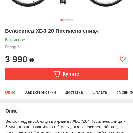
Велосипед ХВЗ-28 Посилена спиця
В наявності
Роздріб
3 990
₴
Купити
Опис
Характеристики
Доставка
Оплата
Умови п
Опис
Велосипед виробництва Україна ; ХВЗ "28" Посилена спиця -
3 мм , товще звичайною в 2 рази, також підсилені обода ,
рама , вилка і багажник , велосипед розрахований на велику