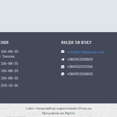
) 316-88-35
velobike4@gmail.com
 Заказы
+380953158835
) 316-88-35
+380932053316
) 316-88-35
+380953158835
) 316-88-35
) 205-33-16
Сайт створений на маркетплейсі
Prom.ua
Продавець на Bigl.ua