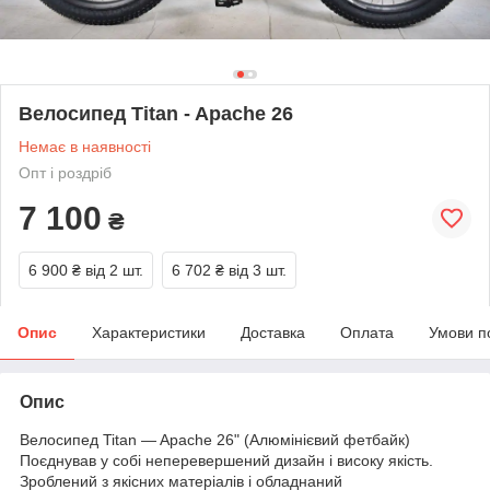
Велосипед Titan - Apache 26
Немає в наявності
Опт і роздріб
7 100
₴
6 900 ₴
від 2 шт.
6 702 ₴
від 3 шт.
Опис
Характеристики
Доставка
Оплата
Умови п
Опис
Велосипед Titan — Apache 26" (Алюмінієвий фетбайк)
Поєднував у собі неперевершений дизайн і високу якість.
Зроблений з якісних матеріалів і обладнаний