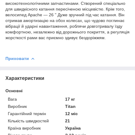
високотехнологічними запчастинами. Створений спеціально
для швидкісного катання пересіченою місцевістю. Крім того,
велосипед Apache — 26 " Дуже зручний під час катання. Він
отримав амортизацію на обох колесах, що чудово поглинає
вібрації й ударні навантаження, роблячи довготривалу їзду
комфортною, незалежно від дорожнього покриття, а регуляція
жорсткості рами вас приємно здивує бездоріжжям.
Приховати
Характеристики
Основні
Вага
17 кг
Виробник
Titan
Гарантійний термін
12 міс
Кількість швидкостей
21
Країна виробник
Україна