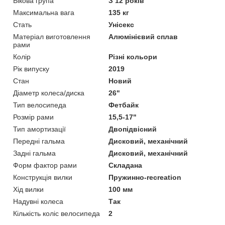
Вікова група
З 12 років
Максимальна вага
135 кг
Стать
Унісекс
Матеріал виготовлення
Алюмінієвий сплав
рами
Колір
Різні кольори
Рік випуску
2019
Стан
Новий
Діаметр колеса/диска
26"
Тип велосипеда
Фетбайк
Розмір рами
15,5-17"
Тип амортизації
Двопідвісний
Передні гальма
Дисковий, механічний
Задні гальма
Дисковий, механічний
Форм фактор рами
Складана
Конструкція вилки
Пружинно-recreation
Хід вилки
100 мм
Надувні колеса
Так
Кількість коліс велосипеда
2