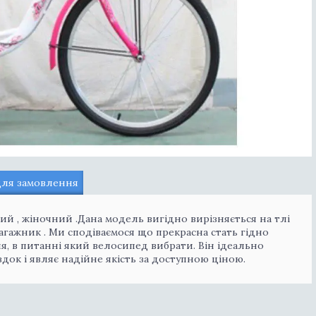
для замовлення
ний , жіночний .Дана модель вигідно вирізняється на тлі
 багажник . Ми сподіваємося що прекрасна стать гідно
я, в питанні який велосипед вибрати. Він ідеально
док і являє надійне якість за доступною ціною.