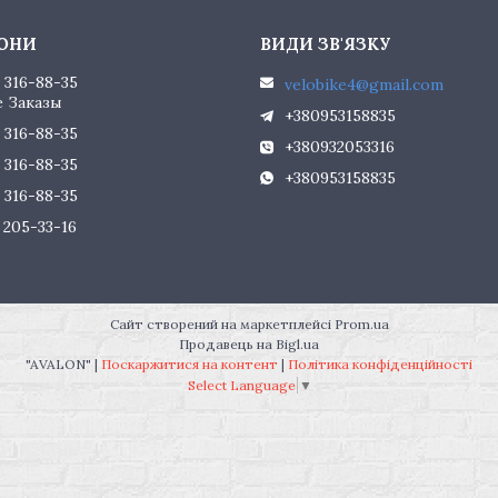
) 316-88-35
velobike4@gmail.com
 Заказы
+380953158835
) 316-88-35
+380932053316
) 316-88-35
+380953158835
) 316-88-35
) 205-33-16
Сайт створений на маркетплейсі
Prom.ua
Продавець на Bigl.ua
"AVALON" |
Поскаржитися на контент
|
Політика конфіденційності
Select Language
▼