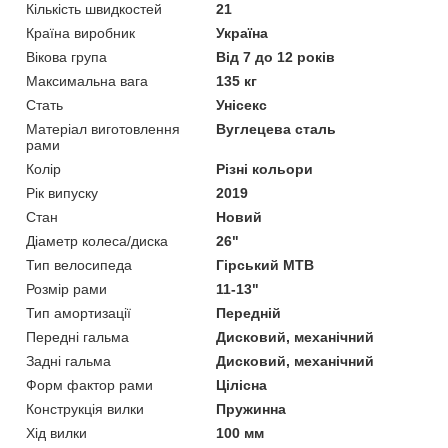
Кількість швидкостей
21
Країна виробник
Україна
Вікова група
Від 7 до 12 років
Максимальна вага
135 кг
Стать
Унісекс
Матеріал виготовлення
Вуглецева сталь
рами
Колір
Різні кольори
Рік випуску
2019
Стан
Новий
Діаметр колеса/диска
26"
Тип велосипеда
Гірський MTB
Розмір рами
11-13"
Тип амортизації
Передній
Передні гальма
Дисковий, механічний
Задні гальма
Дисковий, механічний
Форм фактор рами
Цілісна
Конструкція вилки
Пружинна
Хід вилки
100 мм