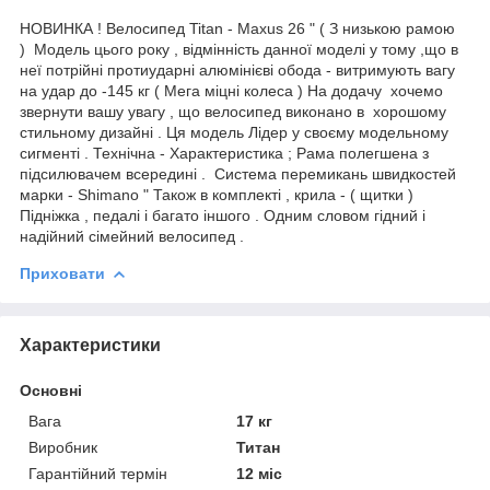
НОВИНКА ! Велосипед Titan - Maxus 26 " ( З низькою рамою
) Модель цього року , відмінність данної моделі у тому ,що в
неї потрійні протиударні алюмінієві обода - витримують вагу
на удар до -145 кг ( Мега міцні колеса ) На додачу хочемо
звернути вашу увагу , що велосипед виконано в хорошому
стильному дизайні . Ця модель Лідер у своєму модельному
сигменті . Технічна - Характеристика ; Рама полегшена з
підсилювачем всередині . Система перемикань швидкостей
марки - Shimano " Також в комплекті , крила - ( щитки )
Підніжка , педалі і багато іншого . Одним словом гідний і
надійний сімейний велосипед .
Приховати
Характеристики
Основні
Вага
17 кг
Виробник
Титан
Гарантійний термін
12 міс