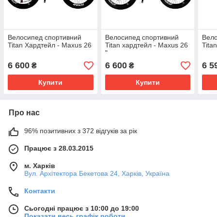
Велосипед спортивний
Велосипед спортивний
Вело
Titan Хардтейл - Maxus 26
Titan хардтейл - Maxus 26
Tita
"
6 600
6 600
6 5
₴
₴
Купити
Купити
Про нас
96% позитивних з 372 відгуків за рік
Працює з 28.03.2015
м. Харків
Вул. Архітектора Бекетова 24, Харків, Україна
Контакти
Сьогодні працює з 10:00 до 19:00
Показати весь графік роботи