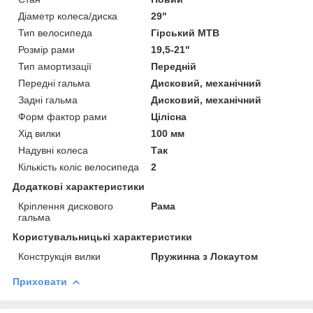
Діаметр колеса/диска
29"
Тип велосипеда
Гірський MTB
Розмір рами
19,5-21"
Тип амортизації
Передній
Передні гальма
Дисковий, механічний
Задні гальма
Дисковий, механічний
Форм фактор рами
Цілісна
Хід вилки
100 мм
Надувні колеса
Так
Кількість коліс велосипеда
2
Додаткові характеристики
Кріплення дискового
Рама
гальма
Користувальницькі характеристики
Конструкція вилки
Пружинна з Локаутом
Приховати