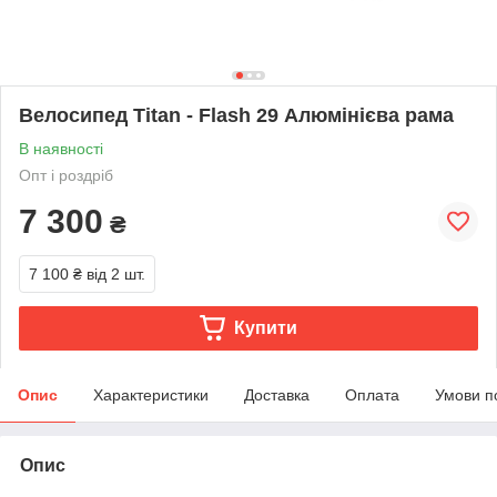
Велосипед Titan - Flash 29 Алюмінієва рама
В наявності
Опт і роздріб
7 300
₴
7 100 ₴
від 2 шт.
Купити
Опис
Характеристики
Доставка
Оплата
Умови п
Опис