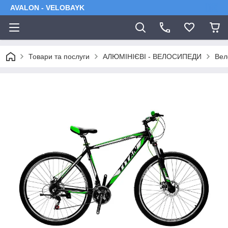
AVALON - VELOBAYK
Товари та послуги
АЛЮМІНІЄВІ - ВЕЛОСИПЕДИ
Вел