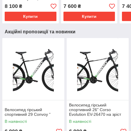
обладнання Shimano
8 100
7 600
7 4
₴
₴
Купити
Купити
Акційні пропозиції та новинки
Велосипед гірський
Велосипед гірський
спортивний 26" Corso
спортивний 29 Convoy “
Evolution EV-26470 на зріст
130-145 см
В наявності
В наявності