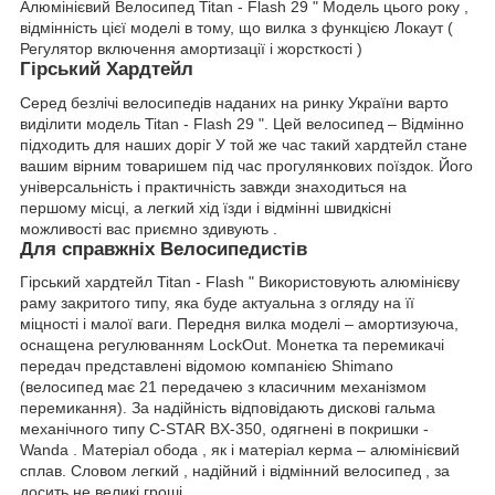
Алюмінієвий Велосипед Titan - Flash 29 " Модель цього року ,
відмінність цієї моделі в тому, що вилка з функцією Локаут (
Регулятор включення амортизації і жорсткості )
Гірський Хардтейл
Серед безлічі велосипедів наданих на ринку України варто
виділити модель Titan - Flash 29 ". Цей велосипед – Відмінно
підходить для наших доріг У той же час такий хардтейл стане
вашим вірним товаришем під час прогулянкових поїздок. Його
універсальність і практичність завжди знаходиться на
першому місці, а легкий хід їзди і відмінні швидкісні
можливості вас приємно здивують .
Для справжніх Велосипедистів
Гірський хардтейл Titan - Flash " Використовують алюмінієву
раму закритого типу, яка буде актуальна з огляду на її
міцності і малої ваги. Передня вилка моделі – амортизуюча,
оснащена регулюванням LockOut. Монетка та перемикачі
передач представлені відомою компанією Shimano
(велосипед має 21 передачею з класичним механізмом
перемикання). За надійність відповідають дискові гальма
механічного типу С-STAR BX-350, одягнені в покришки -
Wanda . Матеріал обода , як і матеріал керма – алюмінієвий
сплав. Словом легкий , надійний і відмінний велосипед , за
досить не великі гроші .