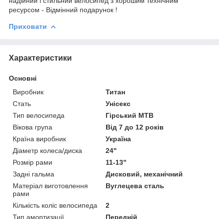
надійний і стильний велосипед з хорошим технічним
ресурсом - Відмінний подарунок !
Приховати
Характеристики
Основні
Виробник
Титан
Стать
Унісекс
Тип велосипеда
Гірський MTB
Вікова група
Від 7 до 12 років
Країна виробник
Україна
Діаметр колеса/диска
24"
Розмір рами
11-13"
Задні гальма
Дисковий, механічний
Матеріал виготовлення
Вуглецева сталь
рами
Кількість коліс велосипеда
2
Тип амортизації
Передній