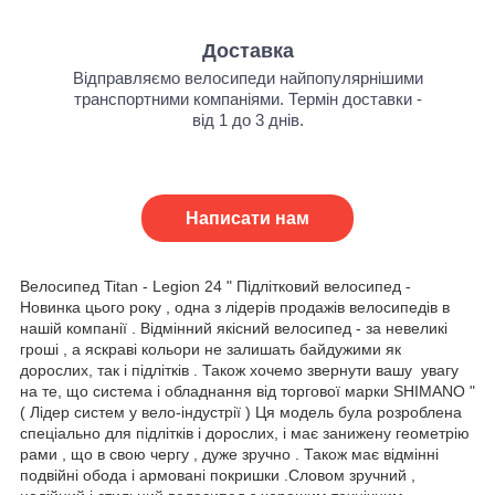
Доставка
Відправляємо велосипеди найпопулярнішими
транспортними компаніями. Термін доставки -
від 1 до 3 днів.
Написати нам
Велосипед Titan - Legion 24 " Підлітковий велосипед -
Новинка цього року , одна з лідерів продажів велосипедів в
нашій компанії . Відмінний якісний велосипед - за невеликі
гроші , а яскраві кольори не залишать байдужими як
дорослих, так і підлітків . Також хочемо звернути вашу увагу
на те, що система і обладнання від торгової марки SHIMANO "
( Лідер систем у вело-індустрії ) Ця модель була розроблена
спеціально для підлітків і дорослих, і має занижену геометрію
рами , що в свою чергу , дуже зручно . Також має відмінні
подвійні обода і армовані покришки .Словом зручний ,