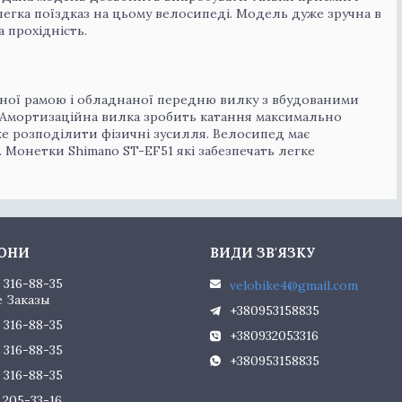
легка поїздказ на цьому велосипеді. Модель дуже зручна в
а прохідність.
ійної рамою і обладнаної передню вилку з вбудованими
а. Амортизаційна вилка зробить катання максимально
е розподілити фізичні зусилля. Велосипед має
. Монетки Shimano ST-EF51 які забезпечать легке
) 316-88-35
velobike4@gmail.com
 Заказы
+380953158835
) 316-88-35
+380932053316
) 316-88-35
+380953158835
) 316-88-35
) 205-33-16