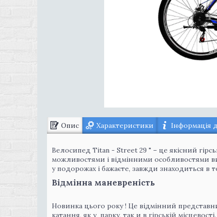
Опис
Характеристики
Інформація 
Велосипед Тitan - Street 29 " – це якісний г
можливостями і відмінними особливостями ви
у подорожах і бажаєте, завжди знаходиться в т
Відмінна маневреність
Новинка цього року ! Це відмінний представни
катання, як у парку, так и в гірській місцевос