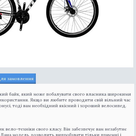
для замовлення
ірський байк, який може побалувати свого власника широкими
користання. Якщо ви любите проводити свій вільний час
онусі, тоді вам необхідний якісний і хороший велосипед.
к вело-техніки свого класу. Він забезпечує вам незабутнє
ті. Дана модель дозволить випробувати тільки приємні і