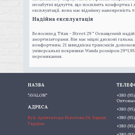
незабутні відчуття, що посилить комфортна і 
експлуатації, вона має відмінну маневреність т
Надійна експлуатація
Велосипед Titan - Street 29 " Оснащений над
амортизаторами. Він має міцні дискові гальм
комфортним. 21 швидкісна трансмісія допомож
універсальні покришки Wanda розміром 29*1,95
перемикання.
"AVALON"
+380 (95
Оптовые
+380 (95
Вул. Архітектора Бекетова 24, Харків,
+380 (95
Україна
+380 (95
+380 (93