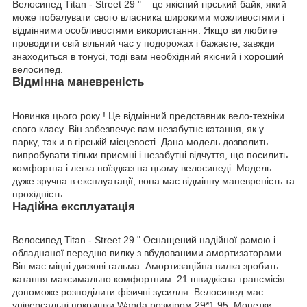
Велосипед Тitan - Street 29 " – це якісний гірський байк, який
може побалувати свого власника широкими можливостями і
відмінними особливостями використання. Якщо ви любите
проводити свій вільний час у подорожах і бажаєте, завжди
знаходиться в тонусі, тоді вам необхідний якісний і хороший
велосипед.
Відмінна маневреність
Новинка цього року ! Це відмінний представник вело-техніки
свого класу. Він забезпечує вам незабутнє катання, як у
парку, так и в гірській місцевості. Дана модель дозволить
випробувати тільки приємні і незабутні відчуття, що посилить
комфортна і легка поїздказ на цьому велосипеді. Модель
дуже зручна в експлуатації, вона має відмінну маневреність та
прохідність.
Надійна експлуатація
Велосипед Titan - Street 29 " Оснащений надійної рамою і
обладнаної передню вилку з вбудованими амортизаторами.
Він має міцні дискові гальма. Амортизаційна вилка зробить
катання максимально комфортним. 21 швидкісна трансмісія
допоможе розподілити фізичні зусилля. Велосипед має
універсальні покришки Wanda розміром 29*1,95. Монетки