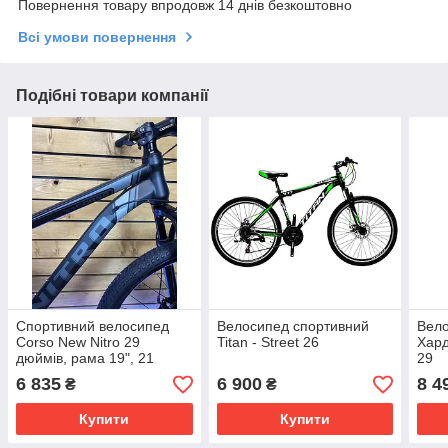
Повернення товару впродовж 14 днів безкоштовно
Всі умови повернення
Подібні товари компанії
Спортивний велосипед
Велосипед спортивний
Вело
Corso New Nitro 29
Titan - Street 26
Хард
дюймів, рама 19", 21
29
швидкість Shimano,
6 835
6 900
8 4
₴
₴
сталева рама
Купити
Купити