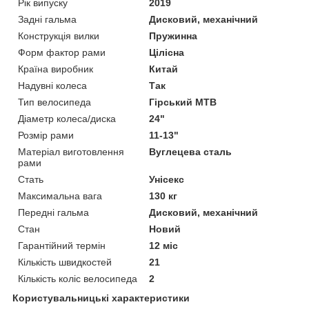
Рік випуску
2019
Задні гальма
Дисковий, механічний
Конструкція вилки
Пружинна
Форм фактор рами
Цілісна
Країна виробник
Китай
Надувні колеса
Так
Тип велосипеда
Гірський MTB
Діаметр колеса/диска
24"
Розмір рами
11-13"
Матеріал виготовлення
Вуглецева сталь
рами
Стать
Унісекс
Максимальна вага
130 кг
Передні гальма
Дисковий, механічний
Стан
Новий
Гарантійний термін
12 міс
Кількість швидкостей
21
Кількість коліс велосипеда
2
Користувальницькі характеристики