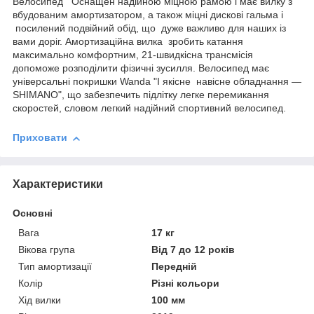
Велосипед Оснащен надійною міцною рамою і має вилку з
вбудованим амортизатором, а також міцні дискові гальма і
посилений подвійний обід, що дуже важливо для наших із
вами доріг. Амортизаційна вилка зробить катання
максимально комфортним, 21-швидкісна трансмісія
допоможе розподілити фізичні зусилля. Велосипед має
універсальні покришки Wanda "І якісне навісне обладнання —
SHIMANO", що забезпечить підлітку легке перемикання
cкоростей, словом легкий надійний спортивний велосипед.
Приховати
Характеристики
Основні
Вага
17 кг
Вікова група
Від 7 до 12 років
Тип амортизації
Передній
Колір
Різні кольори
Хід вилки
100 мм