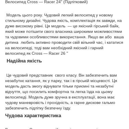
Велосипед Cross — Racer 24" (Підлітковий)
Модель цього року. Чудовий легкий велосипед у новому
стильному дизайні. Чудова якість, комплектація як завжди, на
дуже високому рівні. Ця модель — це якісний гірський байк,
який може потішити свого власника широкими можливостями
та чудовими особливостями використання. Якщо ви або ваша
дитина любить активно проводити свій вільний час, і кататися
на велосипеді, тоді вам необхідний якісний і гарний
велосипед як Cross — Racer 26 "
Надійна якість
Це чудовий представник свого класу. Він забезпечить вам
незабутнє катання, як у парку, так і в гірській місцевості. Ця
модель дасть змогу відчувати тільки приємні та незабутні
відчуття, що посилить комфортна та легка їзда на цьому
велосипеді. Модель дуже зручна в експлуатації, вона має
чудову маневровість і прохідність, а гарне дискове гальмо
забезпечить підлітку безпечну їзду.
Чудова характеристика