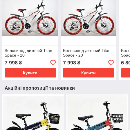
Велосипед дитячий Titan
Велосипед дитячий Titan
Вело
Space - 20
Space - 20
Spac
7 998
7 998
6 8
₴
₴
Купити
Купити
Акційні пропозиції та новинки