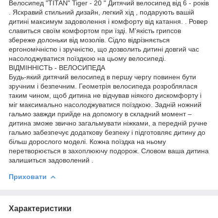
Велосипед "TITAN" Tiger - 20 " Дитячий велосипед від 6 - років
. Яскравий стильний дизайн, легкий хід , подарують вашій
дитині максимум задоволення і комфорту від катання. . Ровер
славиться своїм комфортом при їзді. М'якість грипсов
збереже долоньки від мозолів. Сідло відрізняється
ергономічністю і зручністю, що дозволить дитині довгий час
насолоджуватися поїздкою на цьому велосипеді.
ВІДМІННІСТЬ - ВЕЛОСИПЕДА
Будь-який дитячий велосипед в першу чергу повинен бути
зручним і безпечним. Геометрія велосипеда розроблялася
таким чином, щоб дитина не відчував ніякого дискомфорту і
міг максимально насолоджуватися поїздкою. Задній ножний
гальмо завжди прийде на допомогу в складний момент –
дитина зможе звично загальмувати ніжками, а передній ручне
гальмо забезпечує додаткову безпеку і підготовляє дитину до
більш дорослого моделі. Кожна поїздка на ньому
перетворюється в захоплюючу подорож. Словом ваша дитина
залишиться задоволений .
Приховати
Характеристики