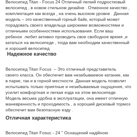
Велосипед Titan - Focus 24 Отличный легкий подростковый
велосипед , в новом стильном дизайне . Отменное качество ,
комплектация как всегда , на очень высоком уровне . Данная
модель – это качественный горный байк, который может
порадовать своего владельца широкими возможностями и
отличными особенностями использования. Если ваш
ребенок любит активно проводить свое свободное время ,и
кататься на велосипеде , тогда вам необходим качественный
и хороший велосипед
Надежное качество
Велосипед Titan Focus – Это отличный представитель
своего класса. Он обеспечит вам незабываемое катание, как
в парке, так и в горной местности. Данная модель позволит
испытывать только приятные и незабываемые ощущения, что
усилит комфортная и легкая езда на этом велосипеде.
Модель весьма удобна в эксплуатации, она имеет отличную
маневренность и проходимость , а хороший дисковый тормоз
обеспечит вам безопасную езду .
Отличная характеристика
Велосипед Titan Fosuc - 24 " Оснащений надійною