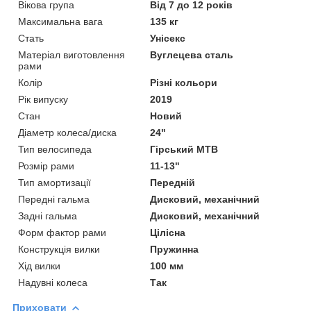
Вікова група
Від 7 до 12 років
Максимальна вага
135 кг
Стать
Унісекс
Матеріал виготовлення
Вуглецева сталь
рами
Колір
Різні кольори
Рік випуску
2019
Стан
Новий
Діаметр колеса/диска
24"
Тип велосипеда
Гірський MTB
Розмір рами
11-13"
Тип амортизації
Передній
Передні гальма
Дисковий, механічний
Задні гальма
Дисковий, механічний
Форм фактор рами
Цілісна
Конструкція вилки
Пружинна
Хід вилки
100 мм
Надувні колеса
Так
Приховати