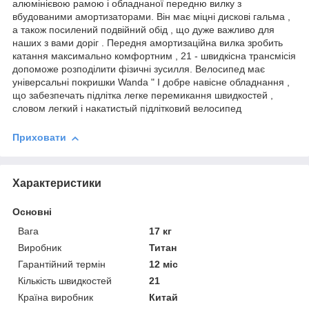
алюмінієвою рамою і обладнаної передню вилку з
вбудованими амортизаторами. Він має міцні дискові гальма ,
а також посилений подвійний обід , що дуже важливо для
наших з вами доріг . Передня амортизаційна вилка зробить
катання максимально комфортним , 21 - швидкісна трансмісія
допоможе розподілити фізичні зусилля. Велосипед має
універсальні покришки Wanda " І добре навісне обладнання ,
що забезпечать підлітка легке перемикання швидкостей ,
словом легкий і накатистый підлітковий велосипед
Приховати
Характеристики
Основні
Вага
17 кг
Виробник
Титан
Гарантійний термін
12 міс
Кількість швидкостей
21
Країна виробник
Китай