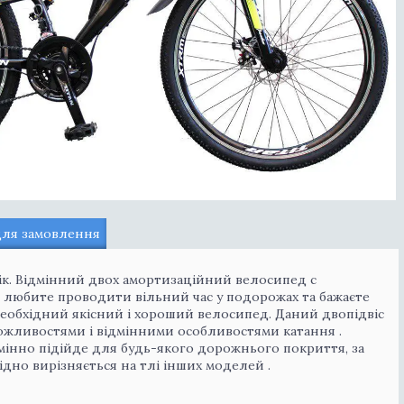
для замовлення
рік. Відмінний двох амортизаційний велосипед c
и любите проводити вільний час у подорожах та бажаєте
необхідний якісний і хороший велосипед. Даний двопідвіс
жливостями і відмінними особливостями катання .
мінно підійде для будь-якого дорожнього покриття, за
ідно вирізняється на тлі інших моделей .