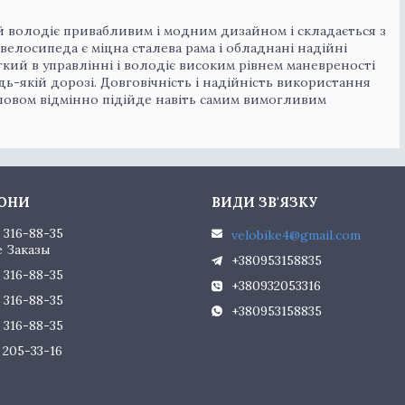
ий володіє привабливим і модним дизайном і складається з
велосипеда є міцна сталева рама і обладнані надійні
кий в управлінні і володіє високим рівнем маневреності
дь-якій дорозі. Довговічність і надійність використання
 Словом відмінно підійде навіть самим вимогливим
) 316-88-35
velobike4@gmail.com
 Заказы
+380953158835
) 316-88-35
+380932053316
) 316-88-35
+380953158835
) 316-88-35
) 205-33-16