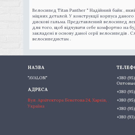
Велосипед Titan Panther " Надійний байк , як
міцних деталей. У конструкції корпуса даного 
дискові гальма. Представлений велосипед лег
для того, щоб відчувати себе комфортно на бу
закладені в основу даної серії велосипедів .
велосипедистам .
"AVALON"
+380 (95
Оптовые
+380 (95
Вул. Архітектора Бекетова 24, Харків,
+380 (95
Україна
+380 (95
+380 (93