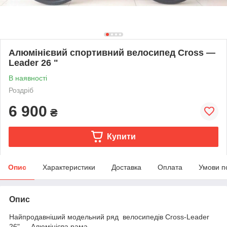
Алюмінієвий спортивний велосипед Cross —
Leader 26 "
В наявності
Роздріб
6 900
₴
Купити
Опис
Характеристики
Доставка
Оплата
Умови п
Опис
Найпродавніший модельний ряд велосипедів Cross-Leader
26" — Алюмінієва рама.