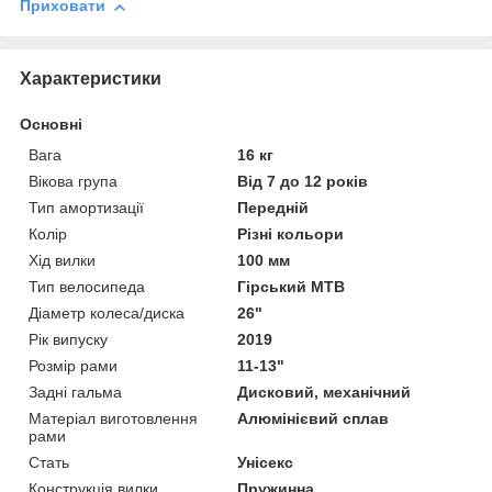
Приховати
Характеристики
Основні
Вага
16 кг
Вікова група
Від 7 до 12 років
Тип амортизації
Передній
Колір
Різні кольори
Хід вилки
100 мм
Тип велосипеда
Гірський MTB
Діаметр колеса/диска
26"
Рік випуску
2019
Розмір рами
11-13"
Задні гальма
Дисковий, механічний
Матеріал виготовлення
Алюмінієвий сплав
рами
Стать
Унісекс
Конструкція вилки
Пружинна