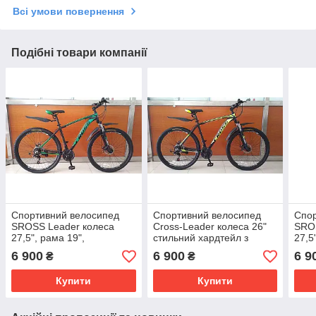
Всі умови повернення
Подібні товари компанії
Спортивний велосипед
Спортивний велосипед
Спор
SROSS Leader колеса
Cross-Leader колеса 26"
SROS
27,5", рама 19",
стильний хардтейл з
27,5
алюмінієва,
алюмінієвою рамою 21
алюм
6 900
6 900
6 9
₴
₴
амортизаційна вилка,
швидкість дискові гальма
амор
дискові гальма
диск
Купити
Купити