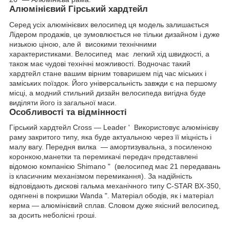
Алюмінієвий Гірський хардтейл
Серед усіх алюмінієвих велосипед ця модель залишається
Лідером продажів, це зумовлюється не тільки дизайном і дуже
низькою ціною, але й високими технічними
характеристиками. Велосипед має легкий хід швидкості, а
також має чудові технічні можливості. Водночас такий
хардтейл стане вашим вірним товаришем під час міських і
заміських поїздок. Його універсальність завжди є на першому
місці, а модний стильний дизайн велосипеда вигідна буде
виділяти його із загальної маси.
Особливості та відмінності
Гірський хардтейл Cross — Leader ' Використовує алюмінієву
раму закритого типу, яка буде актуальною через її міцність і
малу вагу. Передня вилка — амортизувальна, з посиленою
коронкою,манетки та перемикачі передач представлені
відомою компанією Shimano " (велосипед має 21 передавань
із класичним механізмом перемикання). За надійність
відповідають дискові гальма механічного типу С-STAR BX-350,
одягнені в покришки Wanda ". Матеріал ободів, як і матеріал
керма — алюмінієвий сплав. Cловом дуже якісний велосипед,
за досить неболісні гроші.