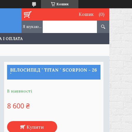
Кошик
Кошик
 І ОПЛАТА
ВЕЛОСИПЕД " TITAN " SCORPION - 26
"
В наявності
8 600 ₴
Купити