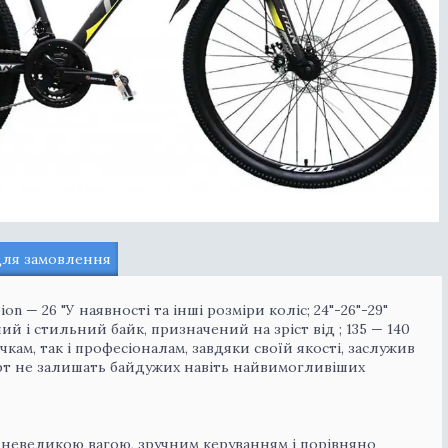
для замовлення
 — 26 "У наявності та інші розміри коліс; 24"-26"-29"
ий і стильний байк, призначений на зріст від ; 135 — 140
кам, так і професіоналам, завдяки своїй якості, заслужив
форт не залишать байдужих навіть найвимогливіших
м невеликою вагою, зручним керуванням і порівняно