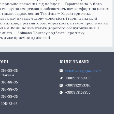
 приємне враження від поїздок — Гарантована. А його
а та зручна амортизація забезпечить вам комфорт на наших
е тільки задоволення Технічна — Характеристика
єву раму, яка має чудову жорсткість і гарні швидкісні
 вилкою, з регулятором жорсткості, а також простими та
0 мм. Вони не вимагають дорогого обслуговування, а
ремикач — Shimano Tourney подбають про чітку
ть дуже приємно здивовані.
) 316-88-35
velobike4@gmail.com
 Заказы
+380953158835
) 316-88-35
+380932053316
) 316-88-35
+380953158835
) 316-88-35
) 205-33-16