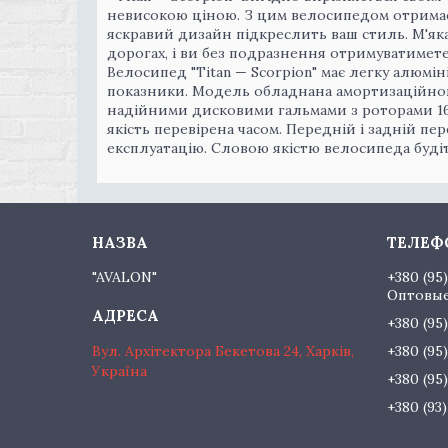
невисокою ціною. З цим велосипедом отримає
яскравий дизайн підкреслить ваш стиль. М'як
дорогах, і ви без подразнення отримуватимет
Велосипед "Titan — Scorpion" має легку алюміні
показники. Модель обладнана амортизаційною
надійними дисковими гальмами з роторами 16
якість перевірена часом. Передній і задній пе
експлуатацію. Cловою якістю велосипеда буді
"AVALON"
+380 (95
Оптовые
+380 (95
Вул. Архітектора Бекетова 24, Харків,
+380 (95
Україна
+380 (95
+380 (93