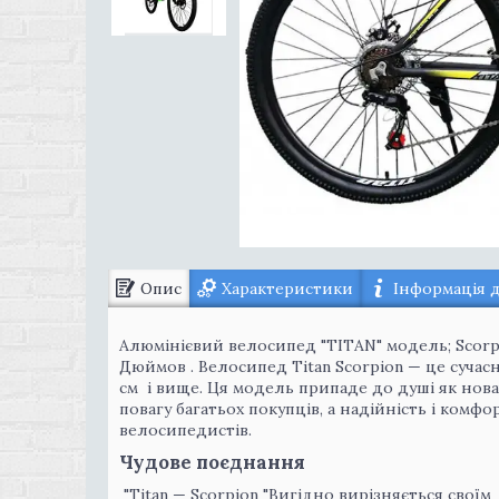
Опис
Характеристики
Інформація 
Алюмінієвий велосипед "TITAN" модель; Scorpion
Дюймов . Велосипед Titan Scorpion — це сучасн
см і вище. Ця модель припаде до душі як новач
повагу багатьох покупців, а надійність і ком
велосипедистів.
Чудове поєднання
"Titan — Scorpion "Вигідно вирізняється свої